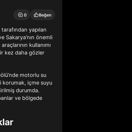
0
Beğen
ri tarafından yapılan
ve Sakarya’nın önemli
araçlarının kullanımı
bir kez daha gözler
Gölü’nde motorlu su
ğini korumak, içme suyu
çirilmiş durumda.
apanlar ve bölgede
lar