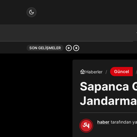
1:21
Serdar Yıldırım, 22. S
SON GELIŞMELER
çin.
Güncel
Haberler
Sapanca G
n.
Jandarma
haber
tarafından ya
in.