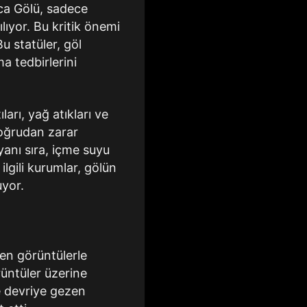
ca Gölü, sadece
lıyor. Bu kritik önemi
u statüler, göl
a tedbirlerini
ları, yağ atıkları ve
 doğrudan zarar
 yanı sıra, içme suyu
ilgili kurumlar, gölün
uyor.
en görüntülerle
rüntüler üzerine
e devriye gezen