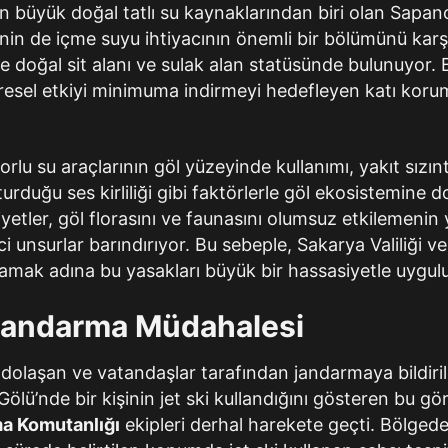
n büyük doğal tatlı su kaynaklarından biri olan Sapan
’nin de içme suyu ihtiyacının önemli bir bölümünü karşı
e doğal sit alanı ve sulak alan statüsünde bulunuyor. B
resel etkiyi minimuma indirmeyi hedefleyen katı korum
rlu su araçlarının göl yüzeyinde kullanımı, yakıt sızıntı
turduğu ses kirliliği gibi faktörlerle göl ekosistemine
liyetler, göl florasını ve faunasını olumsuz etkilemenin
ci unsurlar barındırıyor. Bu sebeple, Sakarya Valiliği ve 
ağlamak adına bu yasakları büyük bir hassasiyetle uygul
 Jandarma Müdahalesi
dolaşan ve vatandaşlar tarafından jandarmaya bildiril
ölü’nde bir kişinin jet ski kullandığını gösteren bu gö
a Komutanlığı
ekipleri derhal harekete geçti. Bölged