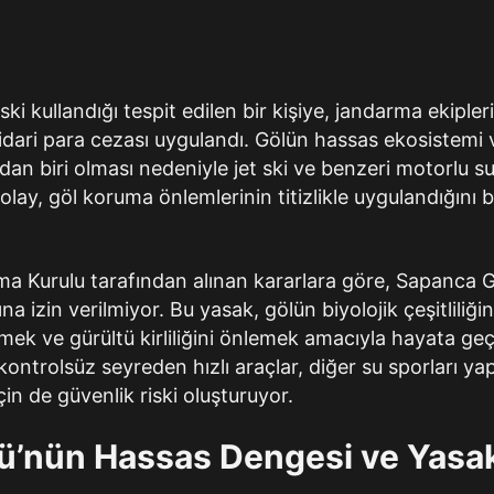
 ski kullandığı tespit edilen bir kişiye, jandarma ekiple
ari para cezası uygulandı. Gölün hassas ekosistemi 
an biri olması nedeniyle jet ski ve benzeri motorlu su 
olay, göl koruma önlemlerinin titizlikle uygulandığını 
ma Kurulu tarafından alınan kararlara göre, Sapanca 
ına izin verilmiyor. Bu yasak, gölün biyolojik çeşitlili
mek ve gürültü kirliliğini önlemek amacıyla hayata ge
kontrolsüz seyreden hızlı araçlar, diğer su sporları y
in de güvenlik riski oluşturuyor.
ü’nün Hassas Dengesi ve Yasak