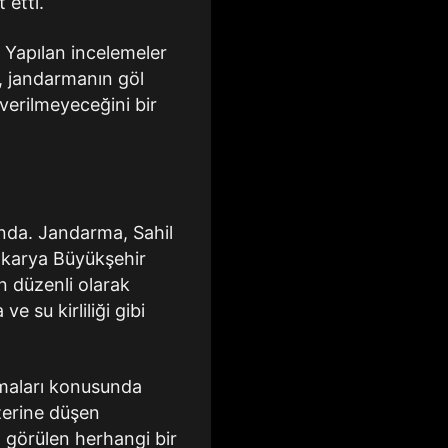
 etti.
ı. Yapılan incelemeler
e, jandarmanın göl
 verilmeyeceğini bir
nda. Jandarma, Sahil
Sakarya Büyükşehir
n düzenli olarak
e su kirliliği gibi
ymaları konusunda
üzerine düşen
 görülen herhangi bir