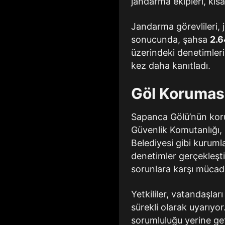
jandarma ekipleri, kısa
Jandarma görevlileri, j
sonucunda, şahsa
2.6
üzerindeki denetimlerin
kez daha kanıtladı.
Göl Korumas
Sapanca Gölü’nün kor
Güvenlik Komutanlığı, 
Belediyesi gibi kuruml
denetimler gerçekleştir
sorunlara karşı mücad
Yetkililer, vatandaşl
sürekli olarak uyarıyor
sorumluluğu yerine get