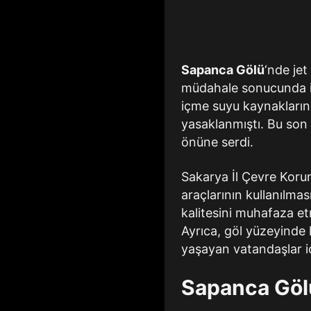
Sapanca Gölü
‘nde jet
müdahale sonucunda id
içme suyu kaynaklarınd
yasaklanmıştı. Bu son 
önüne serdi.
Sakarya İl Çevre Koru
araçlarının kullanılmas
kalitesini muhafaza et
Ayrıca, göl yüzeyinde 
yaşayan vatandaşlar iç
Sapanca Göl