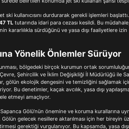
 sürede belirtilen konumda jet ski kullanan şahsı tespit
et ski kullanıcısını durdurarak gerekli işlemleri başlatt
47 TL
tutarında idari para cezası kesildi. Bu müdahal
in kararlılıkla sürdüğünü ve yasa dışı faaliyetlere izin
ına Yönelik Önlemler Sürüyor
unması, bölgedeki birçok kurumun ortak sorumluluğu
Çevre, Şehircilik ve İklim Değişikliği İl Müdürlüğü ile 
ar, gölün ekolojik dengesini ve temizliğini sağlamak içi
iyor. Bu denetimler, kaçak avcılık, yasa dışı yapılaşma v
ele etmeyi amaçlıyor.
arı Sapanca Gölü’nün önemine ve koruma kurallarına u
. Gölün gelecek nesillere aktarılması için her bireyin 
irmesi gerektiği vurgulanıyor. Bu kapsamda, yasa dışı