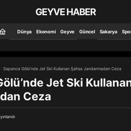
GEYVE HABER
Dünya
Ekonomi
Geyve
Güncel
Sakarya
Spo
elman Dede Güreşleri’nde Yeniden Başpehlivan
Sapanca Gölü’nde Jet Ski Kullanan Şahsa Jandarmadan Ceza
ölü’nde Jet Ski Kullana
dan Ceza
yınlandı