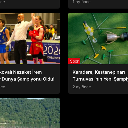
hlivan
Dönem Başladı
nce
1 ay önce
Spor
ovalı Nezaket İrem
Karadere, Kestanepınarı
ar Dünya Şampiyonu Oldu!
Turnuvası’nın Yeni Şamp
nce
2 ay önce