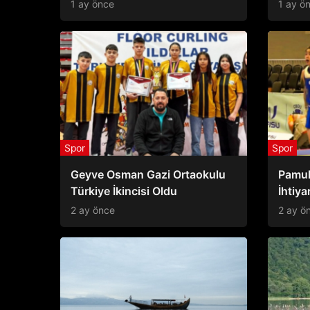
Oldu
Başpe
1 ay önce
1 ay ö
Spor
Spor
Geyve Osman Gazi Ortaokulu
Pamuk
Türkiye İkincisi Oldu
İhtiy
2 ay önce
2 ay ö