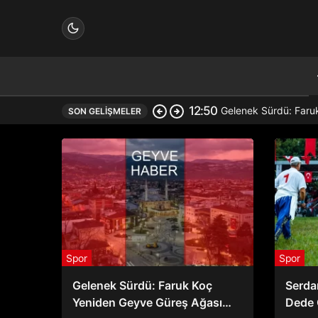
12:50
Gelenek Sürdü: Faru
SON GELIŞMELER
çin.
n.
Spor
Spor
Gelenek Sürdü: Faruk Koç
Serdar
in.
Yeniden Geyve Güreş Ağası
Dede 