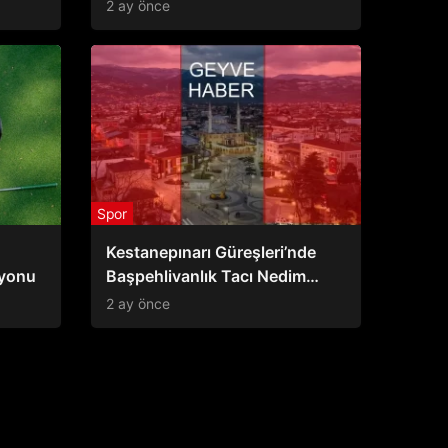
2 ay önce
Spor
Kestanepınarı Güreşleri’nde
iyonu
Başpehlivanlık Tacı Nedim
Karadere’nin
2 ay önce