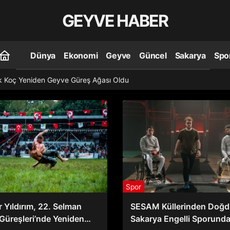
GEYVE HABER
Dünya
Ekonomi
Geyve
Güncel
Sakarya
Spo
k Koç Yeniden Geyve Güreş Ağası Oldu
Spor
 Yıldırım, 22. Selman
SESAM Küllerinden Doğd
Güreşleri’nde Yeniden
Sakarya Engelli Sporunda