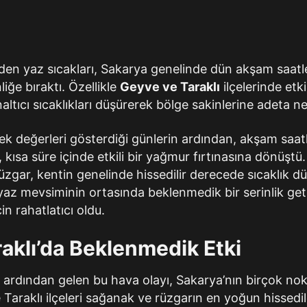
en yaz sıcakları, Sakarya genelinde dün akşam saatle
liğe bıraktı. Özellikle
Geyve ve Taraklı
ilçelerinde etk
altıcı sıcaklıkları düşürerek bölge sakinlerine adeta ne
k değerleri gösterdiği günlerin ardından, akşam saa
, kısa süre içinde etkili bir yağmur fırtınasına dönüşt
 rüzgar, kentin genelinde hissedilir derecede sıcaklık 
yaz mevsiminin ortasında beklenmedik bir serinlik getir
n rahatlatıcı oldu.
aklı’da Beklenmedik Etki
n ardından gelen bu hava olayı, Sakarya’nın birçok nok
Taraklı ilçeleri sağanak ve rüzgarın en yoğun hissedil