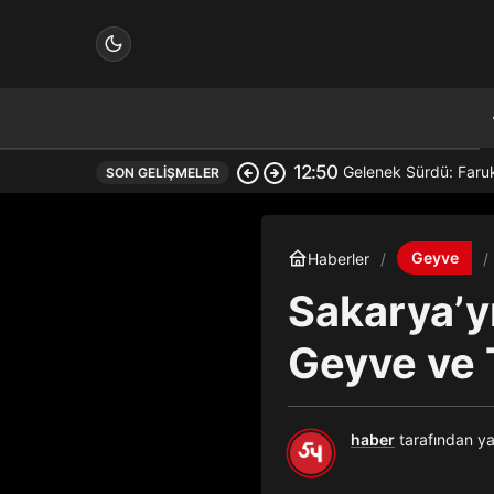
12:50
Gelenek Sürdü: Faru
SON GELIŞMELER
çin.
Geyve
Haberler
Sakarya’y
n.
Geyve ve T
haber
tarafından ya
in.