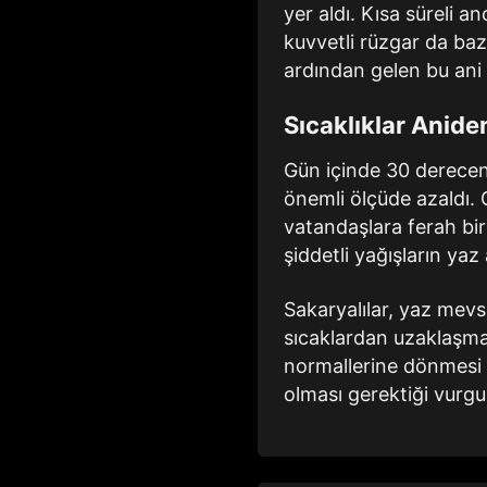
yer aldı. Kısa süreli a
kuvvetli rüzgar da baz
ardından gelen bu ani d
Sıcaklıklar Anide
Gün içinde 30 dereceni
önemli ölçüde azaldı. 
vatandaşlara ferah bir
şiddetli yağışların ya
Sakaryalılar, yaz mevsi
sıcaklardan uzaklaşm
normallerine dönmesi be
olması gerektiği vurgu