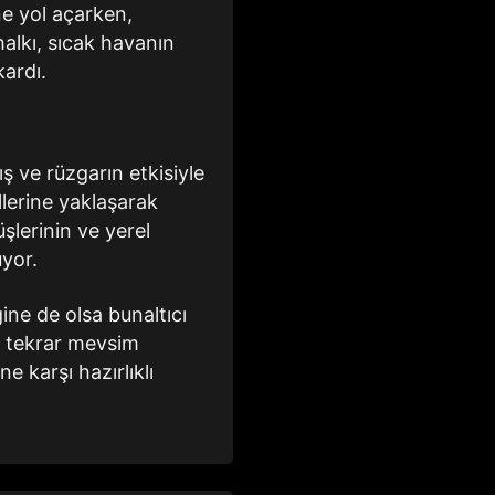
ine yol açarken,
halkı, sıcak havanın
kardı.
ş ve rüzgarın etkisiyle
lerine yaklaşarak
şlerinin ve yerel
üyor.
ğine de olsa bunaltıcı
e tekrar mevsim
e karşı hazırlıklı