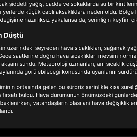
ncak şiddetli yağış, cadde ve sokaklarda su birikintiler
ı yerlerde küçük çaplı aksaklıklara neden oldu. Bölge 
eğişime hazırlıksız yakalansa da, serinliğin keyfini çı
n Düştü
n üzerindeki seyreden hava sıcaklıkları, sağanak yağı
Gece saatlerine doğru hava sıcaklıkları mevsim normal
 akşam sundu. Meteoroloji uzmanları, ani sıcaklık düşü
z aylarında görülebileceği konusunda uyarılarını sürdür
minin ortasında gelen bu sürpriz serinlikle kısa süreli
a fırsatı buldu. Hava durumunun önümüzdeki günlerd
klenirken, vatandaşların olası ani hava değişikliklerin
landı.