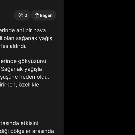
0
Beğen
rinde ani bir hava
ili olan sağanak yağış
fes aldırdı.
tlerinde gökyüzünü
ü. Sağanak yağışla
düşüşüne neden oldu.
irken, özellikle
tasında etkisini
diği bölgeler arasında