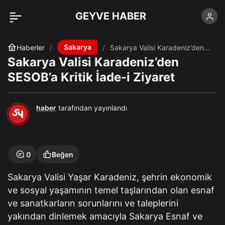
GEYVE HABER
Sakarya
Haberler
Sakarya Valisi Karadeniz’den
SESOB’a Kritik İade-i Ziyaret
Sakarya Valisi Karadeniz’den
SESOB’a Kritik İade-i Ziyaret
haber
tarafından yayınlandı
0
Beğen
Sakarya Valisi Yaşar Karadeniz, şehrin ekonomik
ve sosyal yaşamının temel taşlarından olan esnaf
ve sanatkarların sorunlarını ve taleplerini
yakından dinlemek amacıyla Sakarya Esnaf ve