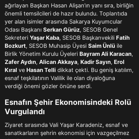
ağırlayan Başkan Hasan Alişan’ın yanı sıra, birliğin
önemli temsilcileri de hazır bulundu. Toplantıda
yer alan isimler arasında Sakarya Kuyumcular
Odası Başkanı
Serkan Gürüz
, SESOB Genel
Sekreteri
Yaşar Kaba
, SESOB Başkanvekili
Fatih
Bozkurt
, SESOB Muhasip Üyesi
Saim Ünlü
ile
Birlik Yönetim Kurulu Üyeleri
Bayram Ali Karacan
,
Zafer Aydın
,
Alican Akkaya
,
Kadir Sayın
,
Erol
Kıral
ve
Hasan Telli
dikkat çekti. Bu geniş katılım,
esnaf teşkilatının Valilik ile olan diyaloğuna
verdiği önemi gözler önüne serdi.
Esnafın Şehir Ekonomisindeki Rolü
Vurgulandı
Ziyaret sırasında Vali Yaşar Karadeniz, esnaf ve
sanatkarların şehrin ekonomisi için vazgeçilmez