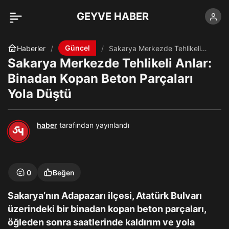
GEYVE HABER
Güncel
Haberler
Sakarya Merkezde Tehlikeli
Anlar: Binadan Kopan Beton
Sakarya Merkezde Tehlikeli Anlar:
Parçaları Yola Düştü
Binadan Kopan Beton Parçaları
Yola Düştü
haber
tarafından yayınlandı
0
Beğen
Sakarya’nın Adapazarı ilçesi, Atatürk Bulvarı
üzerindeki bir binadan kopan beton parçaları,
öğleden sonra saatlerinde kaldırım ve yola