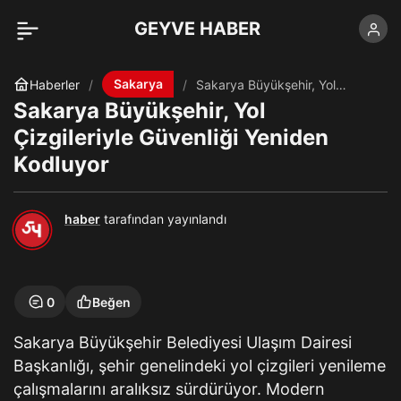
GEYVE HABER
Sakarya
Haberler
Sakarya Büyükşehir, Yol
Çizgileriyle Güvenliği Yeniden
Sakarya Büyükşehir, Yol
Kodluyor
Çizgileriyle Güvenliği Yeniden
Kodluyor
haber
tarafından yayınlandı
0
Beğen
Sakarya Büyükşehir Belediyesi Ulaşım Dairesi
Başkanlığı, şehir genelindeki yol çizgileri yenileme
çalışmalarını aralıksız sürdürüyor. Modern