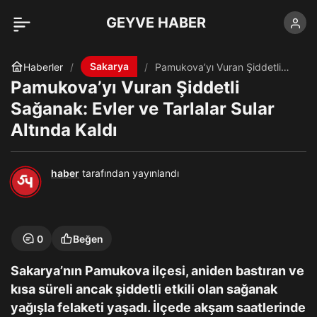
GEYVE HABER
Sakarya
Haberler
Pamukova’yı Vuran Şiddetli
Sağanak: Evler ve Tarlalar
Pamukova’yı Vuran Şiddetli
Sular Altında Kaldı
Sağanak: Evler ve Tarlalar Sular
Altında Kaldı
haber
tarafından yayınlandı
0
Beğen
Sakarya’nın Pamukova ilçesi, aniden bastıran ve
kısa süreli ancak şiddetli etkili olan sağanak
yağışla felaketi yaşadı. İlçede akşam saatlerinde