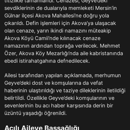
titizlikle tamamlandı. Cenazesi, Geyve’deki
sevdiklerinin de dualarıyla memleketi Mersin’in
Gülnar ilçesi Akova Mahallesi’ne doğru yola
çıkarıldı. Defin işlemleri için Akova’ya ulaşacak
olan cenaze, yarın ikindi namazını müteakip
Akova Köyü Camii’nde kılınacak cenaze
namazının ardından toprağa verilecek. Mehmet
Özer, Akova Köy Mezarlığı’nda aile kabristanında
ebedi istirahatgahına defnedilecek.
Ailesi tarafından yapılan açıklamada, merhumun
Geyve’deki dost ve komşularına da vefat
haberinin ulaştırıldığı ve taziye dileklerinin iletildiği
belirtildi. Özellikle Geyve’deki komşularının ve
sevenlerinin bu acı haber karşısında derin bir
üzüntü yaşadığı öğrenildi.
Acılı Aileye Başsağlığı