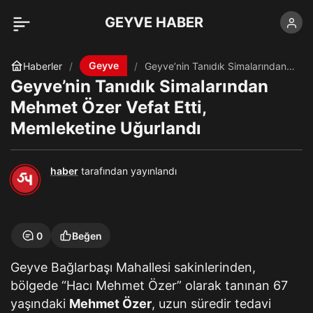
GEYVE HABER
Geyve
Haberler
Geyve’nin Tanıdık Simalarından
Mehmet Özer Vefat Etti,
Geyve’nin Tanıdık Simalarından
Memleketine Uğurlandı
Mehmet Özer Vefat Etti,
Memleketine Uğurlandı
haber
tarafından yayınlandı
0
Beğen
Geyve Bağlarbaşı Mahallesi sakinlerinden,
bölgede “Hacı Mehmet Özer” olarak tanınan 67
yaşındaki
Mehmet Özer
, uzun süredir tedavi