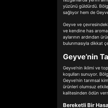
yüzünü güldürdü. Bölg
sağlıyor hem de Geyve’n
Geyve ve çevresindeki 
ve kendine has aromas
aylarının ardından ürü
bulunmasıyla dikkat çe
Geyve’nin Tat
Geyve’nin iklimi ve top
koşulları sunuyor. Bölg
Geyve’nin tarımsal kiml
ürünleri olumsuz etkil
kalitesinden ödün verm
Bereketli Bir Has