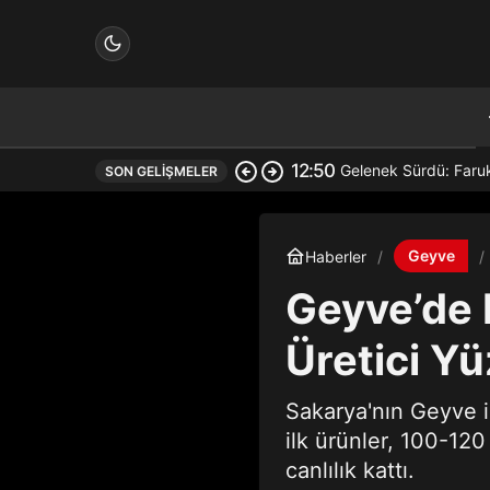
12:50
Gelenek Sürdü: Faru
SON GELIŞMELER
çin.
Geyve
Haberler
Geyve’de 
n.
Üretici Y
Sakarya'nın Geyve i
ilk ürünler, 100-12
in.
canlılık kattı.