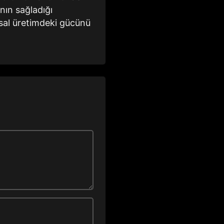
ının sağladığı
sal üretimdeki gücünü