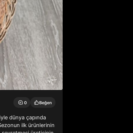
0
Beğen
tiyle dünya çapında
ezonun ilk ürünlerinin
 seyretmesi üreticinin