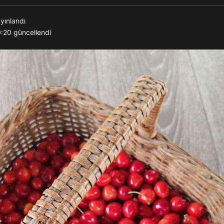
yınlandı
0:20
güncellendi