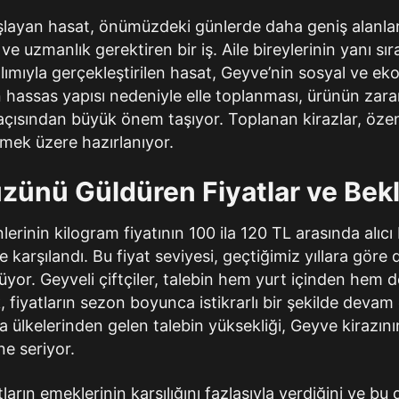
layan hasat, önümüzdeki günlerde daha geniş alanlar
k ve uzmanlık gerektiren bir iş. Aile bireylerinin yanı s
tılımıyla gerçekleştirilen hasat, Geyve’nin sosyal ve e
zın hassas yapısı nedeniyle elle toplanması, ürünün za
açısından büyük önem taşıyor. Toplanan kirazlar, özen
lmek üzere hazırlanıyor.
üzünü Güldüren Fiyatlar ve Bekl
erinin kilogram fiyatının 100 ila 120 TL arasında alıcı 
karşılandı. Bu fiyat seviyesi, geçtiğimiz yıllara göre 
üyor. Geyveli çiftçiler, talebin hem yurt içinden hem 
 fiyatların sezon boyunca istikrarlı bir şekilde deva
a ülkelerinden gelen talebin yüksekliği, Geyve kirazını
ne seriyor.
atların emeklerinin karşılığını fazlasıyla verdiğini ve