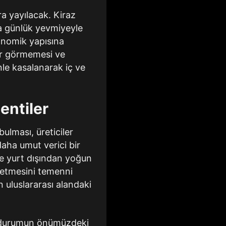
a yayılacak. Kiraz
ıra günlük yevmiyeyle
konomik yapısına
rar görmemesi ve
le kasalanarak iç ve
entiler
bulması, üreticiler
daha umut verici bir
de yurt dışından yoğun
m etmesini temenni
n uluslararası alandaki
 bu durumun önümüzdeki