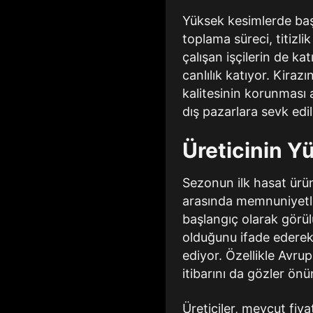
Yüksek kesimlerde baş
toplama süreci, titizli
çalışan işçilerin de ka
canlılık katıyor. Kira
kalitesinin korunması 
dış pazarlara sevk edi
Üreticinin Y
Sezonun ilk hasat ürünl
arasında memnuniyetle 
başlangıç olarak görül
olduğunu ifade ederek,
ediyor. Özellikle Avrup
itibarını da gözler önü
Üreticiler, mevcut fiy