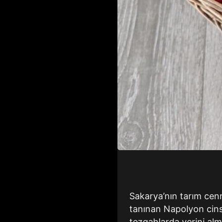
Sakarya’nın tarım cenn
tanınan Napolyon cinsi
tezgahlarda yerini alm