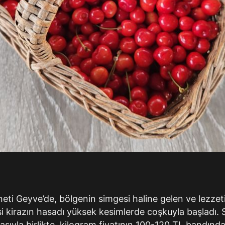
eti Geyve’de, bölgenin simgesi haline gelen ve lezze
 kirazın hasadı yüksek kesimlerde coşkuyla başladı. S
asıyla birlikte, kilogram fiyatının 100-120 TL bandında