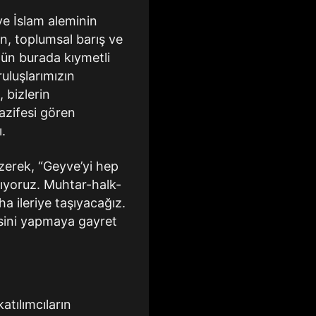
e İslam aleminin
ın, toplumsal barış ve
ün burada kıymetli
ruluşlarımızın
 bizlerin
azifesi gören
.
izerek, “Geyve’yi hep
ışıyoruz. Muhtar-halk-
ha ileriye taşıyacağız.
yisini yapmaya gayret
tılımcıların