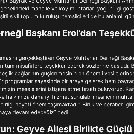
rat Bayrak ve Geyve Muhtarlar Derneği Başkanı Ahmet
 genelindeki mahalle ve köy muhtarları yoğun ilgi göste
şitli sivil toplum kuruluşu temsilcileri de bu anlamlı gün
rneği Başkanı Erol’dan Teşekkür
şmasını gerçekleştiren Geyve Muhtarlar Derneği Başk
n tüm misafirlere teşekkür ederek sözlerine başladı.
eşlik bağlarının güçlenmesinin en önemli vesilelerind
tür programlar sayesinde bir araya gelerek hem bayr
rimizin meselelerini istişare etme fırsatı buluyoruz. K
ı ve halkımıza daha iyi hizmet sunulabilmesi için muhtar
birliği hayati önem taşımaktadır. Birlik ve beraberliği
amaya devam edeceğiz” dedi.
n: Geyve Ailesi Birlikte Güçlü