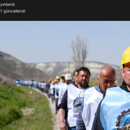
yınlandı
21
güncellendi