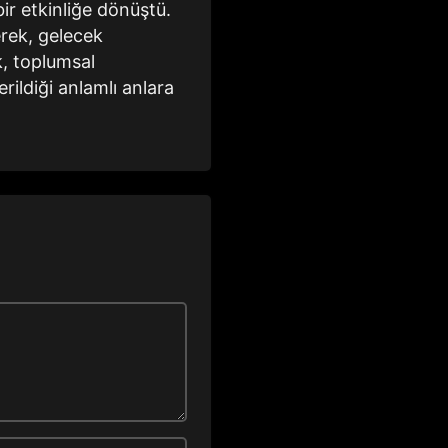
bir etkinliğe dönüştü.
erek, gelecek
k, toplumsal
ildiği anlamlı anlara