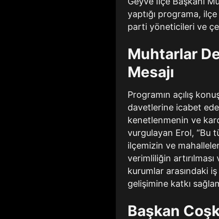
Geyve İlçe Başkanı Mu
yaptığı programa, ilçe
parti yöneticileri ve çe
Muhtarlar De
Mesajı
Programın açılış konu
davetlerine icabet ede
kenetlenmenin ve kard
vurgulayan Erol, “Bu 
ilçemizin ve mahallele
verimliliğin artırılmas
kurumlar arasındaki iş 
gelişimine katkı sağl
Başkan Coşku