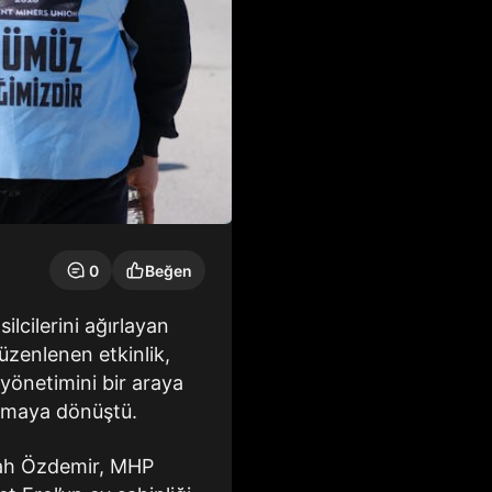
0
Beğen
lcilerini ağırlayan
zenlenen etkinlik,
e yönetimini bir araya
luşmaya dönüştü.
lah Özdemir, MHP