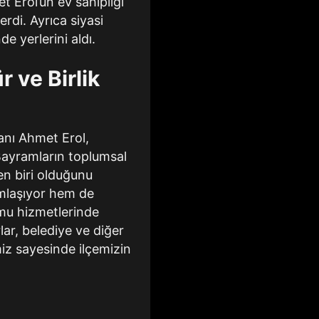
 Erol’un ev sahipliği
rdi. Ayrıca siyasi
de yerlerini aldı.
 ve Birlik
anı Ahmet Erol,
 Bayramların toplumsal
en biri olduğunu
amlaşıyor hem de
amu hizmetlerinde
lar, belediye ve diğer
miz sayesinde ilçemizin