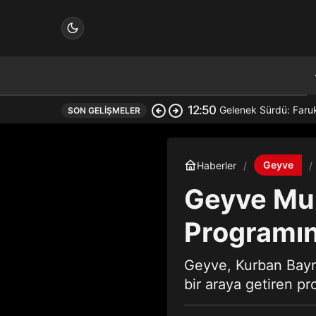
12:50
Gelenek Sürdü: Faru
SON GELIŞMELER
çin.
Geyve
Haberler
Geyve Muh
n.
Programın
Geyve, Kurban Bayra
bir araya getiren pr
in.