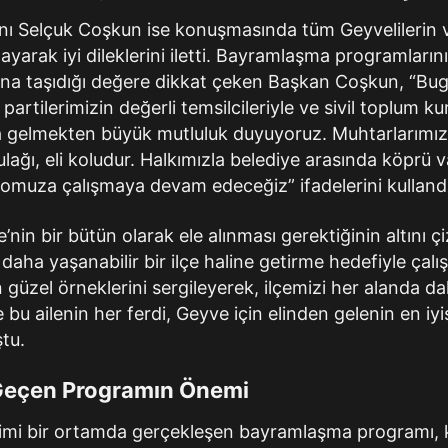
ı Selçuk Coşkun ise konuşmasında tüm Geyvelilerin v
ayarak iyi dileklerini iletti. Bayramlaşma programların
na taşıdığı değere dikkat çeken Başkan Coşkun, “Bug
 partilerimizin değerli temsilcileriyle ve sivil toplum ku
ya gelmekten büyük mutluluk duyuyoruz. Muhtarlarımız,
lağı, eli koludur. Halkımızla belediye arasında köprü v
omuza çalışmaya devam edeceğiz” ifadelerini kullandı
in bir bütün olarak ele alınması gerektiğinin altını ç
 daha yaşanabilir bir ilçe haline getirme hedefiyle çal
en güzel örneklerini sergileyerek, ilçemizi her alanda da
e bu ailenin her ferdi, Geyve için elinden gelenin en i
tu.
 Geçen Programın Önemi
i bir ortamda gerçekleşen bayramlaşma programı, ka