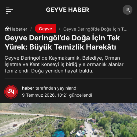
GEYVE HABER
Geyve
Haberler
Geyve Deringöl’de Doğa İçin Tek
Yürek: Büyük Temizlik Harekâtı
Geyve Deringöl’de Doğa İçin Tek
Yürek: Büyük Temizlik Harekâtı
Geyve Deringöl'de Kaymakamlık, Belediye, Orman
İşletme ve Kent Konseyi iş birliğiyle ormanlık alanlar
temizlendi. Doğa yeniden hayat buldu.
haber
tarafından yayınlandı
9 Temmuz 2026, 10:21
güncellendi