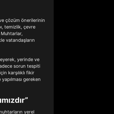
 ve çözüm önerilerinin
ı, temizlik, çevre
. Muhtarlar,
kle vatandaşların
leyerek, yerinde ve
adece sorun tespiti
 karşılıklı fikir
ve yapılması gereken
ımızdır”
uhtarların yerel