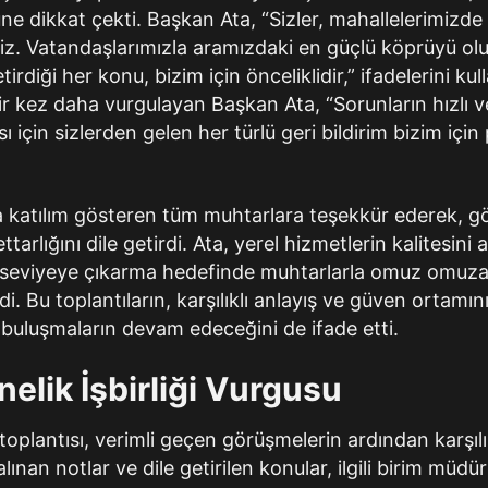
üne dikkat çekti. Başkan Ata, “Sizler, mahallelerimizd
niz. Vatandaşlarımızla aramızdaki en güçlü köprüyü olu
irdiği her konu, bizim için önceliklidir,” ifadelerini kul
r kez daha vurgulayan Başkan Ata, “Sorunların hızlı ve
çin sizlerden gelen her türlü geri bildirim bizim için 
 katılım gösteren tüm muhtarlara teşekkür ederek, gö
ettarlığını dile getirdi. Ata, yerel hizmetlerin kalitesin
 seviyeye çıkarma hedefinde muhtarlarla omuz omuz
di. Bu toplantıların, karşılıklı anlayış ve güven ortamını
 buluşmaların devam edeceğini de ifade etti.
elik İşbirliği Vurgusu
oplantısı, verimli geçen görüşmelerin ardından karşılıklı
lınan notlar ve dile getirilen konular, ilgili birim müdür