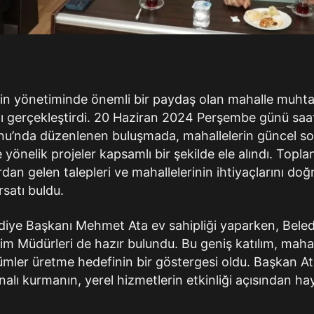
çenin yönetiminde önemli bir paydaş olan mahalle muhta
nı gerçekleştirdi. 20 Haziran 2024 Perşembe günü saat 
onu’nda düzenlenen buluşmada, mahallelerin güncel s
yönelik projeler kapsamlı bir şekilde ele alındı. Topla
dan gelen talepleri ve mahallelerinin ihtiyaçlarını do
satı buldu.
lediye Başkanı Mehmet Ata ev sahipliği yaparken, Bele
Birim Müdürleri de hazır bulundu. Bu geniş katılım, maha
ümler üretme hedefinin bir göstergesi oldu. Başkan Ata
analı kurmanın, yerel hizmetlerin etkinliği açısından ha