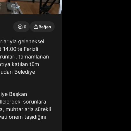
0
Beğen
rlarıyla geleneksel
14.00’te Ferizli
orunları, tamamlanan
ntıya katılan tüm
ğrudan Belediye
diye Başkan
llelerdeki sorunlara
, muhtarlarla sürekli
yati önem taşıdığını