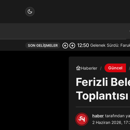
12:50
Gelenek Sürdü: Faru
SON GELIŞMELER
çin.
Güncel
Haberler
Ferizli Be
n.
Toplantısı
haber
tarafından ya
in.
2 Haziran 2026, 17