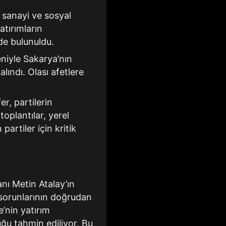
 sanayi ve sosyal
atırımların
nde bulunuldu.
iyle Sakarya’nın
lındı. Olası afetlere
r, partilerin
toplantılar, yerel
artiler için kritik
nı Metin Atalay’ın
sorunlarının doğrudan
’nin yatırım
lduğu tahmin ediliyor. Bu