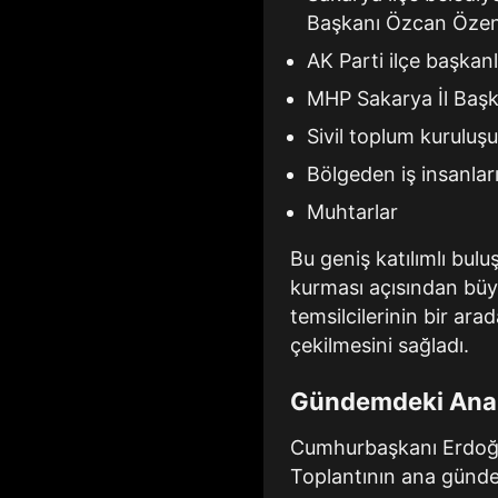
Başkanı Özcan Özen
AK Parti ilçe başkanl
MHP Sakarya İl Başk
Sivil toplum kuruluşu
Bölgeden iş insanlar
Muhtarlar
Bu geniş katılımlı bul
kurması açısından büyü
temsilcilerinin bir ara
çekilmesini sağladı.
Gündemdeki Ana B
Cumhurbaşkanı Erdoğan
Toplantının ana günde