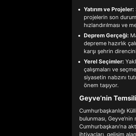
Yatırım ve Projeler:
projelerin son durumu
hızlandırılması ve me
Deprem Gerçeği:
Ma
depreme hazırlık çalı
karşı şehrin direncin
Yerel Seçimler:
Yakl
çalışmaları ve seçmen
siyasetin nabzını tut
önem taşıyor.
Geyve’nin Temsil
Cumhurbaşkanlığı Küll
bulunması, Geyve’nin 
Cumhurbaşkanı’na aktar
ihtiyaçları, gelişim ala