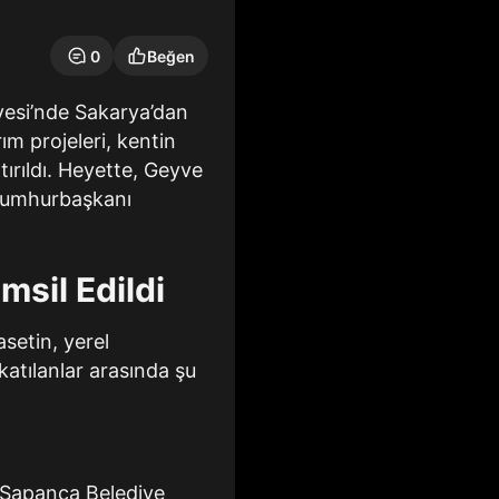
0
Beğen
esi’nde Sakarya’dan
m projeleri, kentin
ırıldı. Heyette, Geyve
 Cumhurbaşkanı
msil Edildi
asetin, yerel
 katılanlar arasında şu
e Sapanca Belediye