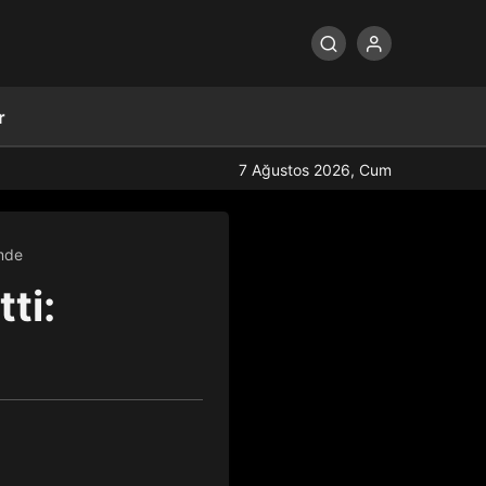
r
7 Ağustos 2026, Cum
emde
ti: