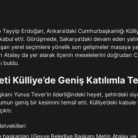
Tayyip Erdoğan, Ankara’daki Cumhurbaşkanlığı Külliy
 kabul etti. Görüşmede, Sakarya’daki devam eden yatırı
şan yerel seçimlere yönelik son gelişmeler masaya yat
n Atalay da yer alarak ilçenin meselelerini doğrudan
ı buldu.
i Külliye’de Geniş Katılımla Te
kanı Yunus Tever’in liderliğindeki heyet, şehirdeki siy
umun geniş bir kesimini temsil etti. Külliye’deki kabule
çıktı:
etvekilleri
ye başkanları (Geyve Belediye Başkanı Metin Atalay v