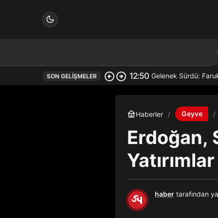
12:50
Gelenek Sürdü: Faru
SON GELIŞMELER
çin.
Geyve
Haberler
Erdoğan, S
n.
Yatırımla
haber
tarafından ya
in.