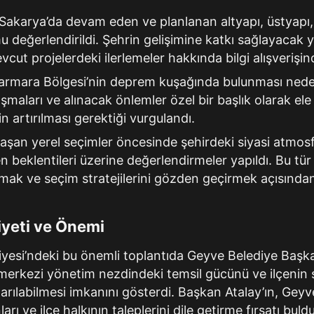
Sakarya’da devam eden ve planlanan altyapı, üstyapı,
 değerlendirildi. Şehrin gelişimine katkı sağlayacak y
vcut projelerdeki ilerlemeler hakkında bilgi alışverişi
rmara Bölgesi’nin deprem kuşağında bulunması neden
şmaları ve alınacak önlemler özel bir başlık olarak ele a
in artırılması gerektiği vurgulandı.
aşan yerel seçimler öncesinde şehirdeki siyasi atmosfe
 beklentileri üzerine değerlendirmeler yapıldı. Bu tür 
mak ve seçim stratejilerini gözden geçirmek açısından p
iyeti ve Önemi
iyesi’ndeki bu önemli toplantıda Geyve Belediye Başka
merkezi yönetim nezdindeki temsil gücünü ve ilçenin 
ılabilmesi imkanını gösterdi. Başkan Atalay’ın, Geyve
nları ve ilçe halkının taleplerini dile getirme fırsatı bu