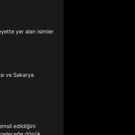
yette yer alan isimler
sı ve Sakarya
sil edildiğini
e geleceğe dönük