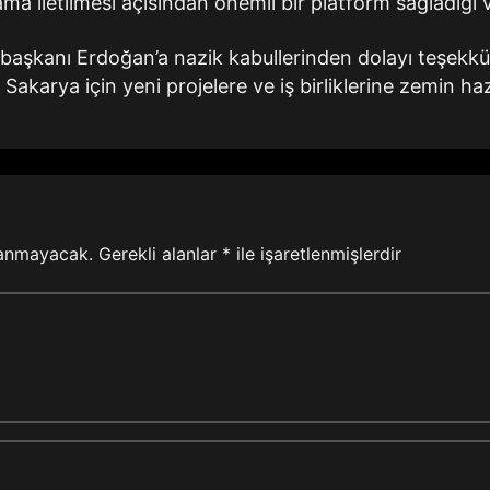
 iletilmesi açısından önemli bir platform sağladığı 
başkanı Erdoğan’a nazik kabullerinden dolayı teşekkür
Sakarya için yeni projelere ve iş birliklerine zemin ha
lanmayacak.
Gerekli alanlar
*
ile işaretlenmişlerdir