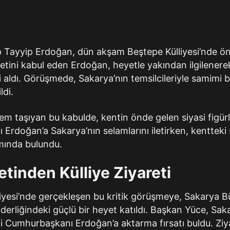
Tayyip Erdoğan, dün akşam Beştepe Külliyesi’nde ön
yetini kabul eden Erdoğan, heyetle yakından ilgilener
gi aldı. Görüşmede, Sakarya’nın temsilcileriyle samimi 
ldi.
m taşıyan bu kabulde, kentin önde gelen siyasi figürl
Erdoğan’a Sakarya’nın selamlarını iletirken, kentteki
ımında bulundu.
tinden Külliye Ziyareti
iyesi’nde gerçekleşen bu kritik görüşmeye, Sakarya B
iderliğindeki güçlü bir heyet katıldı. Başkan Yüce, Sa
i Cumhurbaşkanı Erdoğan’a aktarma fırsatı buldu. Ziy