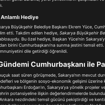
ı.
 Anlamlı Hediye
karya Büyükşehir Belediye Başkanı Ekrem Yüce, Cum
dim etti. Takdim edilen hediye,
Sakarya Büyükşehir Be
tablosuydu
. Bu özel hediye, Başkan Yüce’nin Sakarya’ya
dan birini Cumhurbaşkanı’na sunma jestini temsil etti
emnuniyetini dile getirdiği öğrenildi.
Gündemi Cumhurbaşkanı ile Pay
ir buçuk saat süren görüşmede, Sakarya’nın mevcut d
edefleri ve bölgenin sosyo-ekonomik gelişimi üzerine k
Cumhurbaşkanı Erdoğan’ın, Sakarya’ya yönelik projeler 
 şehrin potansiyeline ilişkin değerlendirmelerde bulundu
 Ankara nezdindeki temsil gücünü pekiştirdiği ve kentin