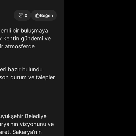
0
Beğen
emli bir buluşmaya
ek kentin gündemi ve
bir atmosferde
eri hazır bulundu.
 son durum ve talepler
üyükşehir Belediye
karya’nın vizyonunu ve
aret, Sakarya’nın