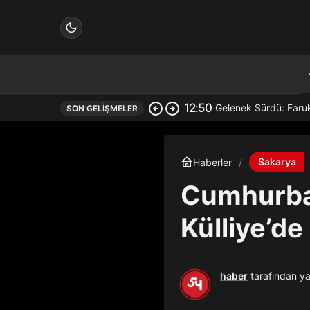
12:50
Gelenek Sürdü: Faru
SON GELIŞMELER
çin.
Sakarya
Haberler
Cumhurbaş
n.
Külliye’de
haber
tarafından ya
in.